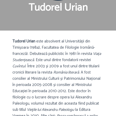
Tudorel Urian
Tudorel Urian
este absolvent al Universității din
Timișoara (1984), Facultatea de Filologie (română-
franceză). Debutează publicistic în 1981 în revista
Viața
Studențească
. Este unul dintre fondatorii revistei
Cuvîntul
. Între 2003 și 2009 a fost unul dintre titularii
cronicii literare la revista
România literară
. A fost
consilier al Ministrului Culturii și Patrimoniului Național
în perioada 2005-2008 și consilier al Ministrului
Educației în perioada 2010-2012. Este doctor în
filologie cu o lucrare despre opera lui Alexandru
Paleologu, volumul rezultat din aceasta fiind publicat
sub titlul
Vieţile lui Alexandru Paleologu
la Editura
Vremea în 2010. Alte cărți:
Proza românească a anilor