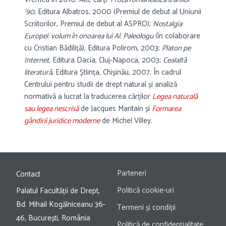
’90
, Editura Albatros, 2000 (Premiul de debut al Uniunii
Scriitorilor, Premiul de debut al ASPRO);
Nostalgia
Europei: volum în onoarea lui Al. Paleologu
(în colaborare
cu Cristian Bădiliță), Editura Polirom, 2003;
Platon pe
Internet
, Editura Dacia, Cluj-Napoca, 2003;
Cealaltă
literatură
, Editura Știința, Chișinău, 2007. În cadrul
Centrului pentru studii de drept natural și analiză
normativă a lucrat la traducerea cărților
Legea naturală
sau legea nescrisă
de Jacques Maritain și
Formarea
gândirii juridice moderne
de Michel Villey.
Parteneri
Contact
Politică cookie-uri
Palatul Facultății de Drept,
Bd. Mihail Kogălniceanu 36-
Termeni și condiții
46, București, România
Politică de confidențialitate