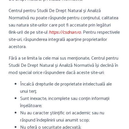
Centrul pentru Studii De Drept Natural și Analiză
Normativă nu poate răspunde pentru conținutul, calitatea
sau natura site-urilor care pot fi accesate prin legături
(link-uri) de pe site-ul
https://csdnan.ro
. Pentru respectivele
site-uri, răspunderea integrală aparține proprietarilor
acestora.
Fără a se limita la cele mai sus menționate, Centrul pentru
Studii De Drept Natural și Analiză Normativă își declină în
mod special orice răspundere dacă aceste site-uri:
Încalcă drepturile de proprietate intelectuală ale
unui terț;
Sunt inexacte, incomplete sau conțin informații
înșelătoare;
Nu au caracter științific ori academic sau nu
răspund îndeplinirii unui anumit scop;
Nu oferă o securitate adecvată;