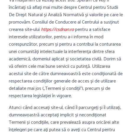
Vă mulțumim că vizitați acest site. Sperăm că veți fi
încântați să aflați mai multe despre Centrul pentru Studii
De Drept Natural și Analiză Normativă
și valorile pe care le
promovăm. Consiliul de Conducere al Centrului a susținut
crearea site-ului
https://csdnan.ro
pentru a satisface
interesele utilizatorilor, pentru a-i informa în mod
corespunzător, precum și pentru a contribui la conturarea
unei comunități intelectuale la interferența dintre sfera
academică, domeniul aplicat și societatea civilă. Dorim să
vă oferim cele mai bune servicii cu putință. Utilizarea
acestui site de către dumneavoastră este condiționată de
respectarea condițiilor generale de acces și de utilizare
detaliate mai jos („Termeni și condiții”), precum și de
respectarea legislației în vigoare.
Atunci când accesați site-ul, când îl parcurgeți și îl utilizați,
dumneavoastră acceptați implicit și necondiționat
Termenii și condițiile, care prevalează asupra oricărei alte
înțelegeri pe care ați putea să o aveți cu Centrul pentru