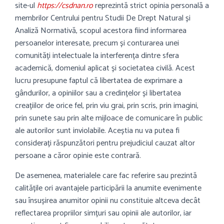
site-ul
https://csdnan.ro
reprezintă strict opinia personală a
membrilor Centrului pentru Studii De Drept Natural și
Analiză Normativă, scopul acestora fiind informarea
persoanelor interesate, precum și conturarea unei
comunități intelectuale la interferența dintre sfera
academică, domeniul aplicat și societatea civilă. Acest
lucru presupune faptul că libertatea de exprimare a
gândurilor, a opiniilor sau a credințelor și libertatea
creațiilor de orice fel, prin viu grai, prin scris, prin imagini,
prin sunete sau prin alte mijloace de comunicare în public
ale autorilor sunt inviolabile. Aceștia nu va putea fi
considerați răspunzători pentru prejudiciul cauzat altor
persoane a căror opinie este contrară.
De asemenea, materialele care fac referire sau prezintă
calitățile ori avantajele participării la anumite evenimente
sau însușirea anumitor opinii nu constituie altceva decât
reflectarea propriilor simțuri sau opinii ale autorilor, iar