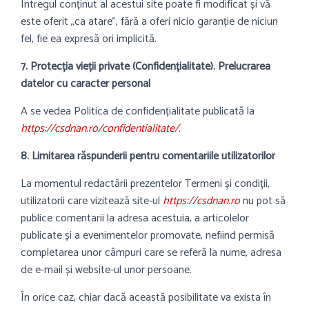
Întregul conținut al acestui site poate fi modificat și vă
este oferit „ca atare”, fără a oferi nicio garanție de niciun
fel, fie ea expresă ori implicită.
7. Protecția vieții private (Confidențialitate). Prelucrarea
datelor cu caracter personal
A se vedea Politica de confidențialitate publicată la
https://csdnan.ro/confidentialitate/
.
8. Limitarea răspunderii pentru comentariile utilizatorilor
La momentul redactării prezentelor Termeni și condiții,
utilizatorii care vizitează site-ul
https://csdnan.ro
nu pot să
publice comentarii la adresa acestuia, a articolelor
publicate și a evenimentelor promovate, nefiind permisă
completarea unor câmpuri care se referă la nume, adresa
de e-mail și website-ul unor persoane.
În orice caz, chiar dacă această posibilitate va exista în