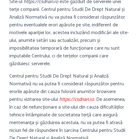
Site-ul
https://csdnan.ro
este găzduit de serverele unei
terțe companii. Centrul pentru Studii De Drept Natural și
Analiză Normativă nu va putea fi considerat răspunzător
pentru eventualele erori apărute pe site, indiferent de
motivele apariției lor, acestea incluzând modificări ale site-
ului, anumite setări sau actualizări, precum și
imposibilitatea temporară de funcționare care nu sunt
imputabile Centrului, ci de terțelor companii care
găzduiesc serverele.
Centrul pentru Studii De Drept Natural și Analiză
Normativă nu va putea fi considerat răspunzător pentru
erorile apărute din cauza folosirii anumitor browsere
pentru vizitarea site-ului
https://csdnan.ro
. De asemenea,
în caz de nefuncționare a site-ului din cauza dificultăților
tehnice întâmpinate de societatea terță care asigură
mentenanța și găzduirea acestuia, nu va putea fi atrasă
niciun fel de răspundere în sarcina Centrului pentru Studii
De Drept Natural și Analiză Normativă.