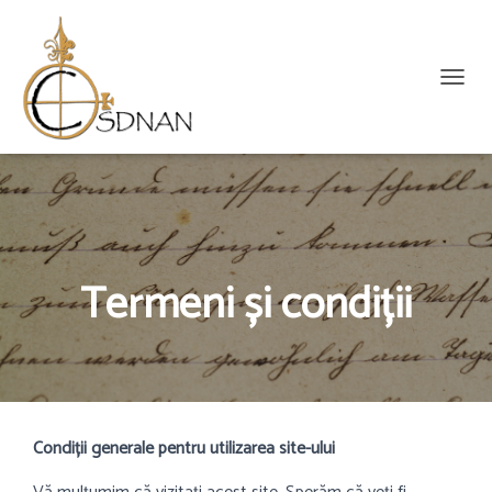
C
O
M
U
T
Ă
N
A
V
Termeni și condiții
I
G
A
R
E
A
Condiții generale pentru utilizarea site-ului