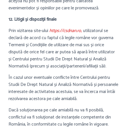
aceștia nu pot fi responsabili pentru calitatea
evenimentelor și opiniilor pe care le promovează.
12. Litigii și dispoziții finale
Prin vizitarea site-ului
https://csdnan.ro
,
utilizatorul se
declară de acord cu faptul că legile române vor guverna
Termenii și Condițiile de utilizare de mai sus și orice
dispută de orice fel care ar putea să apară între utilizator
și Centrului pentru Studii De Drept Natural și Analiză
Normativă (precum și asociații/partenerii/afiliații săi).
În cazul unor eventuale conflicte între Centrului pentru
Studii De Drept Natural și Analiză Normativă și persoanele
interesate de activitatea acestuia, se va încerca mai întâi
rezolvarea acestora pe cale amiabilă.
Dacă soluționarea pe cale amiabilă nu va fi posibilă,
conflictul va fi soluționat de instanțele competente din
România, în conformitate cu legile române în vigoare.