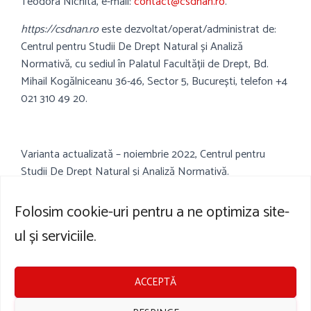
Teodora Nichita, e-mail:
contact@csdnan.ro
.
https://csdnan.ro
este dezvoltat/operat/administrat de:
Centrul pentru Studii De Drept Natural și Analiză
Normativă, cu sediul în Palatul Facultății de Drept, Bd.
Mihail Kogălniceanu 36-46, Sector 5, București, telefon +4
021 310 49 20.
Varianta actualizată – noiembrie 2022, Centrul pentru
Studii De Drept Natural și Analiză Normativă.
Folosim cookie-uri pentru a ne optimiza site-
ul și serviciile.
Parteneri
Contact
ACCEPTĂ
Politică cookie-uri
Palatul Facultății de Drept,
Bd. Mihail Kogălniceanu 36-
Termeni și condiții