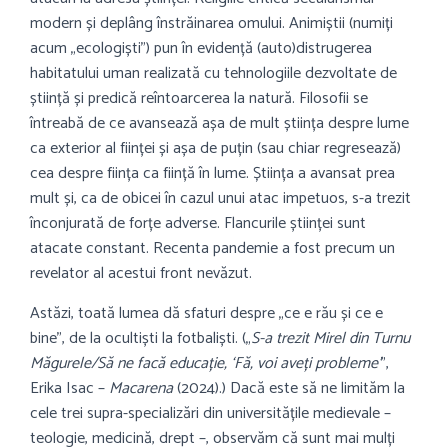
modern și deplâng înstrăinarea omului. Animiștii (numiți
acum „ecologiști”) pun în evidență (auto)distrugerea
habitatului uman realizată cu tehnologiile dezvoltate de
știință și predică reîntoarcerea la natură. Filosofii se
întreabă de ce avansează așa de mult știința despre lume
ca exterior al ființei și așa de puțin (sau chiar regresează)
cea despre ființa ca ființă în lume. Știința a avansat prea
mult și, ca de obicei în cazul unui atac impetuos, s-a trezit
înconjurată de forțe adverse. Flancurile științei sunt
atacate constant. Recenta pandemie a fost precum un
revelator al acestui front nevăzut.
Astăzi, toată lumea dă sfaturi despre „ce e rău și ce e
bine”, de la ocultiști la fotbaliști. („
S-a trezit Mirel din Turnu
Măgurele/Să ne facă educație,
‘
Fă, voi aveți probleme’
”,
Erika Isac –
Macarena
(2024).) Dacă este să ne limităm la
cele trei supra-specializări din universitățile medievale –
teologie, medicină, drept –, observăm că sunt mai mulți