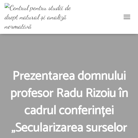
C
O
M
U
T
Ă
N
A
Prezentarea domnului
V
I
profesor Radu Rizoiu în
G
A
R
cadrul conferinței
E
A
„Secularizarea surselor