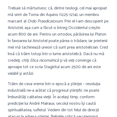
Trebuie să mărturisesc că, dintre teologi, cel mai apropiat
mă simt de Toma din Aquino (1225-1274), un membru
marcant al
Ordo Praedicatorum
. Prin el l-am descoperit pe
Aristotel, așa cum a făcut-o întreg Occidentul creștin
acum 800 de ani. Pentru un ortodox, părăsirea lui Platon
în favoarea lui Aristotel poate părea o trădare, iar prietenii
mei mă tachinează uneori că sunt prea aristotelician. Cred
însă că trăim totuși într-o lume aristotelică. Dacă nu mă
credeți, citiți
Etica nicomahică
și vă veți convinge că
aproape tot ce scria Stagiritul acum 2500 de ani este
valabil și astăzi.
Trăim de ceva vreme într-o epocă a științei – revoluția
industrială ne-a arătat că progresul științific ne poate
îmbunătăți calitatea vieții. În același timp, conform
predicției lui André Malraux, secolul nostru își caută
spiritualitatea, sufletul. Vedem din tot felul de direcții
atacuri la adresa științei. Religiile critică secularismul