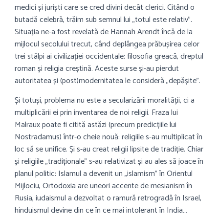
medici și juriști care se cred divini decât clerici. Citând o
butadă celebră, trăim sub semnul lui „totul este relativ”.
Situația ne-a fost revelată de Hannah Arendt încă de la
mijlocul secolului trecut, când deplângea prăbușirea celor
trei stâlpi ai civilizației occidentale: filosofia greacă, dreptul
roman și religia creștină. Aceste surse și-au pierdut
autoritatea și (post)modernitatea le consideră „depășite”.
Și totuși, problema nu este a secularizării moralității, ci a
multiplicării ei prin inventarea de noi religii. Fraza lui
Malraux poate fi citită astăzi (precum predicțiile lui
Nostradamus) într-o cheie nouă: religiile s-au multiplicat în
loc să se unifice. Și s-au creat religii lipsite de tradiție. Chiar
și religiile „tradiționale” s-au relativizat și au ales să joace în
planul politic: Islamul a devenit un „islamism” în Orientul
Mijlociu, Ortodoxia are uneori accente de mesianism în
Rusia, iudaismul a dezvoltat o ramură retrogradă în Israel,
hinduismul devine din ce în ce mai intolerant în India…