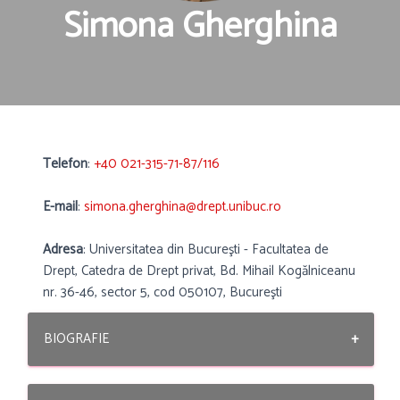
Simona Gherghina
Telefon
:
+40 021-315-71-87/116
E-mail
:
simona.gherghina@drept.unibuc.ro
Adresa
: Universitatea din Bucureşti - Facultatea de
Drept, Catedra de Drept privat, Bd. Mihail Kogălniceanu
nr. 36-46, sector 5, cod 050107, Bucureşti
BIOGRAFIE