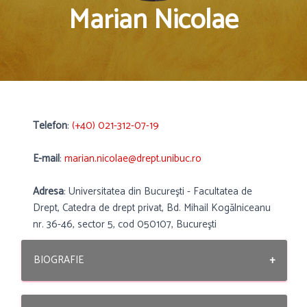
Marian Nicolae
Telefon
:
(+40) 021-312-07-19
E-mail
:
marian.nicolae@drept.unibuc.ro
Adresa
: Universitatea din Bucureşti - Facultatea de
Drept, Catedra de drept privat, Bd. Mihail Kogălniceanu
nr. 36-46, sector 5, cod 050107, Bucureşti
BIOGRAFIE